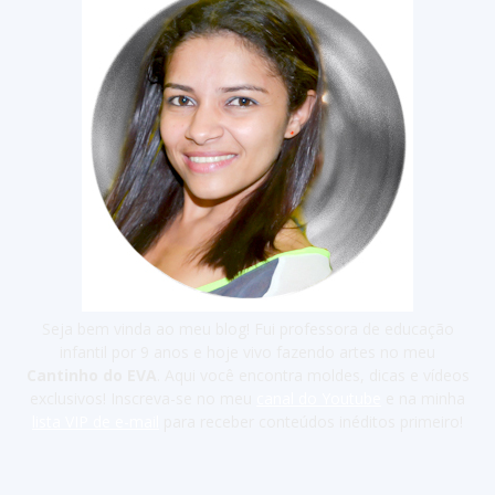
Seja bem vinda ao meu blog! Fui professora de educação
infantil por 9 anos e hoje vivo fazendo artes no meu
Cantinho do EVA
. Aqui você encontra moldes, dicas e vídeos
exclusivos! Inscreva-se no meu
canal do Youtube
e na minha
lista VIP de e-mail
para receber conteúdos inéditos primeiro!