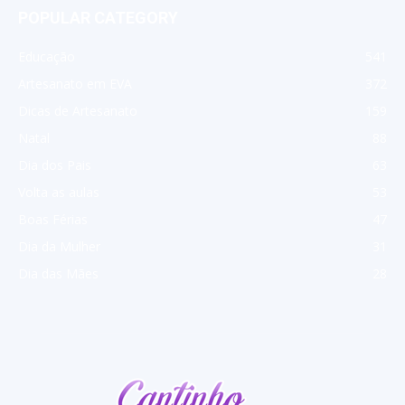
POPULAR CATEGORY
Educação
541
Artesanato em EVA
372
Dicas de Artesanato
159
Natal
88
Dia dos Pais
63
Volta as aulas
53
Boas Férias
47
Dia da Mulher
31
Dia das Mães
28