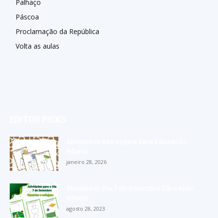
Palhaço
Páscoa
Proclamação da República
Volta as aulas
EDITOR PICKS
Atividades das vogais para Educação
Infantil
janeiro 28, 2026
Atividades Dia 7 de Setembro Educação
Infantil
agosto 28, 2023