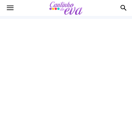
Cantinho
do
EVA