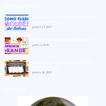
POPULAR POSTS
Moldes de Letras: Como Fazer Moldes de
Letras no Word
janeiro 27, 2017
Imprimir imagem em tamanho grande
junho 5, 2019
Atividades Coordenação Motora Fina
Educação Infantil
janeiro 18, 2022
LITA MAIA