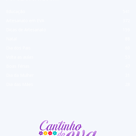
Educação
541
Artesanato em EVA
372
Dicas de Artesanato
159
Natal
88
Dia dos Pais
60
Volta as aulas
53
Boas Férias
47
Dia da Mulher
31
Dia das Mães
28