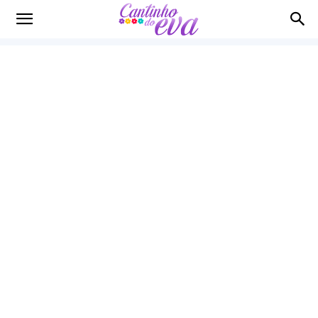
Cantinho
do
EVA