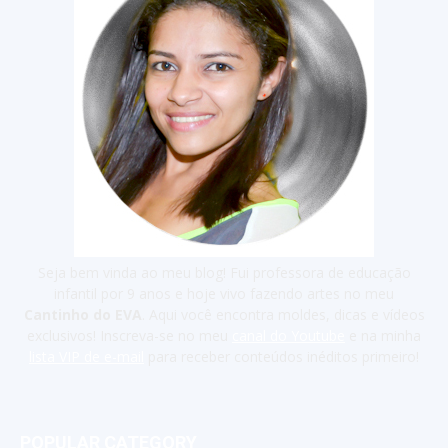
Seja bem vinda ao meu blog! Fui professora de educação
infantil por 9 anos e hoje vivo fazendo artes no meu
Cantinho do EVA
. Aqui você encontra moldes, dicas e vídeos
exclusivos! Inscreva-se no meu
canal do Youtube
e na minha
lista VIP de e-mail
para receber conteúdos inéditos primeiro!
POPULAR CATEGORY