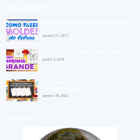
POPULAR POSTS
Moldes de Letras: Como Fazer Moldes de
Letras no Word
janeiro 27, 2017
Imprimir imagem em tamanho grande
junho 5, 2019
Atividades Coordenação Motora Fina
Educação Infantil
janeiro 18, 2022
LITA MAIA