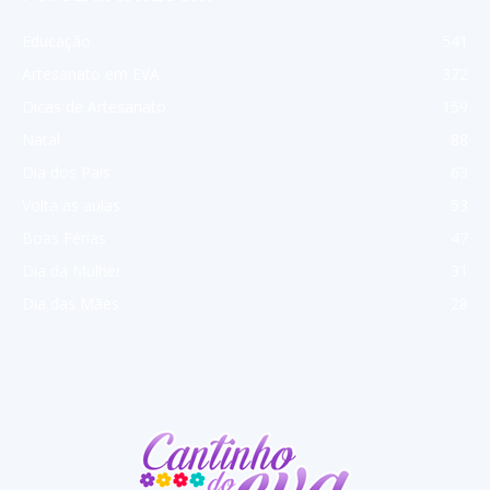
Educação
541
Artesanato em EVA
372
Dicas de Artesanato
159
Natal
88
Dia dos Pais
63
Volta as aulas
53
Boas Férias
47
Dia da Mulher
31
Dia das Mães
28