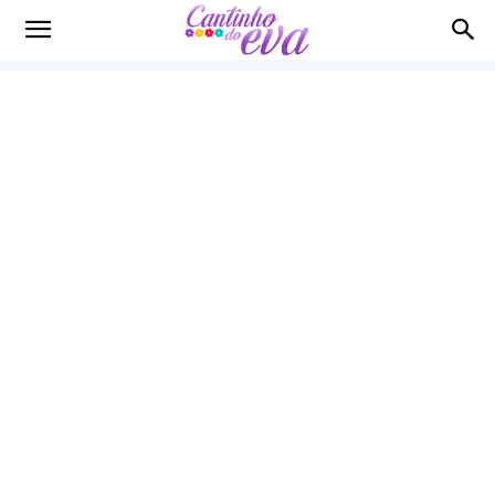
Cantinho
do
EVA