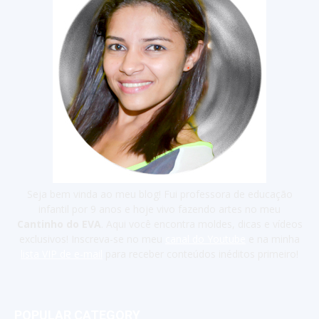
Seja bem vinda ao meu blog! Fui professora de educação
infantil por 9 anos e hoje vivo fazendo artes no meu
Cantinho do EVA
. Aqui você encontra moldes, dicas e vídeos
exclusivos! Inscreva-se no meu
canal do Youtube
e na minha
lista VIP de e-mail
para receber conteúdos inéditos primeiro!
POPULAR CATEGORY