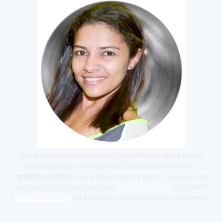
Seja bem vinda ao meu blog! Fui professora de educação
infantil por 9 anos e hoje vivo fazendo artes no meu
Cantinho do EVA
. Aqui você encontra moldes, dicas e vídeos
exclusivos! Inscreva-se no meu
canal do Youtube
e na minha
lista VIP de e-mail
para receber conteúdos inéditos primeiro!