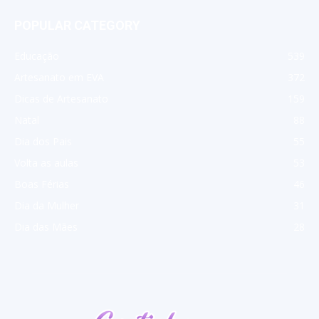
POPULAR CATEGORY
Educação
539
Artesanato em EVA
372
Dicas de Artesanato
159
Natal
88
Dia dos Pais
55
Volta as aulas
53
Boas Férias
46
Dia da Mulher
31
Dia das Mães
28