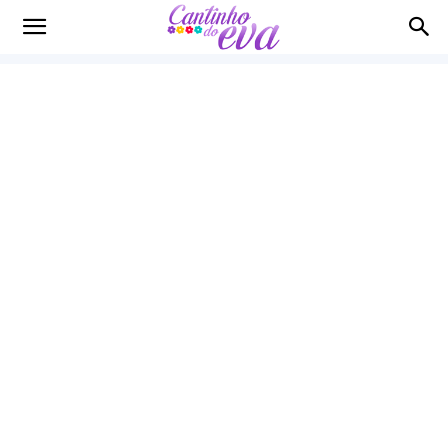
Cantinho
do
EVA