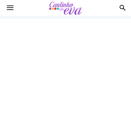
Cantinho
do
EVA