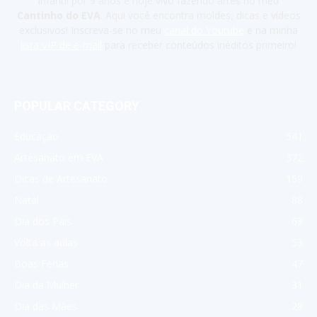
infantil por 9 anos e hoje vivo fazendo artes no meu
Cantinho do EVA
. Aqui você encontra moldes, dicas e vídeos
exclusivos! Inscreva-se no meu
canal do Youtube
e na minha
lista VIP de e-mail
para receber conteúdos inéditos primeiro!
POPULAR CATEGORY
Educação
541
Artesanato em EVA
372
Dicas de Artesanato
159
Natal
88
Dia dos Pais
63
Volta as aulas
53
Boas Férias
47
Dia da Mulher
31
Dia das Mães
28