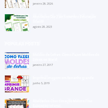
janeiro 28, 2026
Atividades Dia 7 de Setembro Educação
Infantil
agosto 28, 2023
POPULAR POSTS
Moldes de Letras: Como Fazer Moldes de
Letras no Word
janeiro 27, 2017
Imprimir imagem em tamanho grande
junho 5, 2019
Atividades Coordenação Motora Fina
Educação Infantil