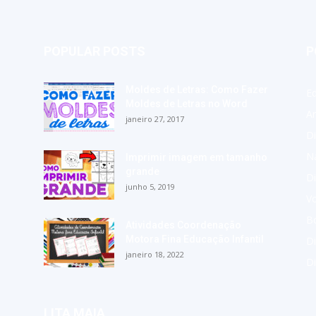
POPULAR POSTS
P
Moldes de Letras: Como Fazer
E
Moldes de Letras no Word
A
janeiro 27, 2017
Di
Na
Imprimir imagem em tamanho
grande
Di
junho 5, 2019
Vo
Bo
Atividades Coordenação
Motora Fina Educação Infantil
Di
janeiro 18, 2022
D
LITA MAIA