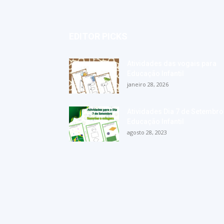
EDITOR PICKS
Atividades das vogais para
Educação Infantil
janeiro 28, 2026
Atividades Dia 7 de Setembro
Educação Infantil
agosto 28, 2023