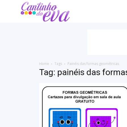
Cantinho
do
EVA
Home
Tags
Painéis das formas geométricas
Tag: painéis das form