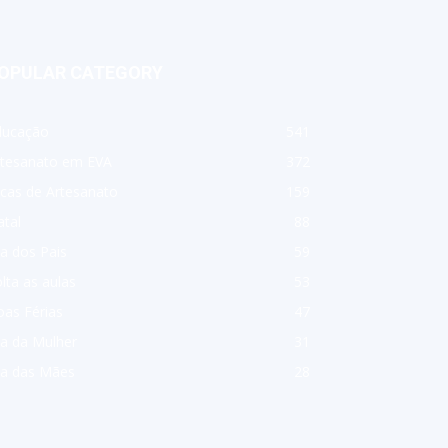
OPULAR CATEGORY
ducação
541
rtesanato em EVA
372
cas de Artesanato
159
tal
88
a dos Pais
59
lta as aulas
53
as Férias
47
a da Mulher
31
ia das Mães
28