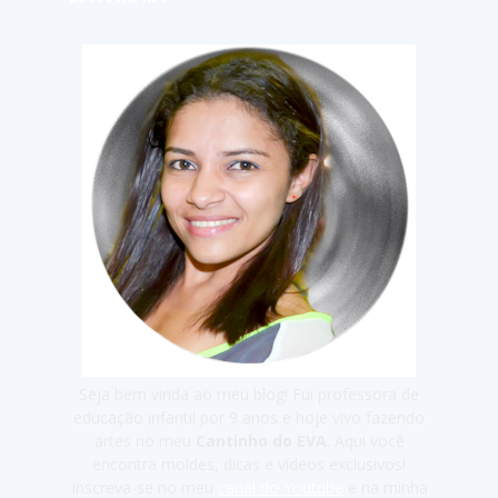
Seja bem vinda ao meu blog! Fui professora de
educação infantil por 9 anos e hoje vivo fazendo
artes no meu
Cantinho do EVA
. Aqui você
encontra moldes, dicas e vídeos exclusivos!
Inscreva-se no meu
canal do Youtube
e na minha