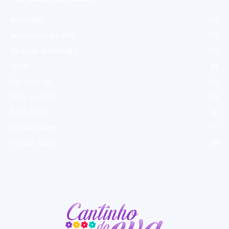
Educação
539
Artesanato em EVA
372
Dicas de Artesanato
159
Natal
88
Dia dos Pais
55
Volta as aulas
53
Boas Férias
46
Dia da Mulher
31
Dia das Mães
28