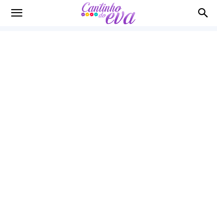
Cantinho
do
EVA