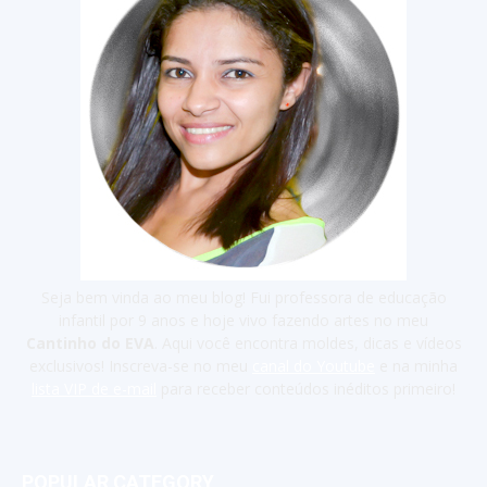
Seja bem vinda ao meu blog! Fui professora de educação
infantil por 9 anos e hoje vivo fazendo artes no meu
Cantinho do EVA
. Aqui você encontra moldes, dicas e vídeos
exclusivos! Inscreva-se no meu
canal do Youtube
e na minha
lista VIP de e-mail
para receber conteúdos inéditos primeiro!
POPULAR CATEGORY