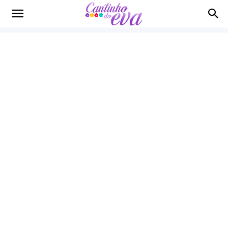
Cantinho
do
EVA