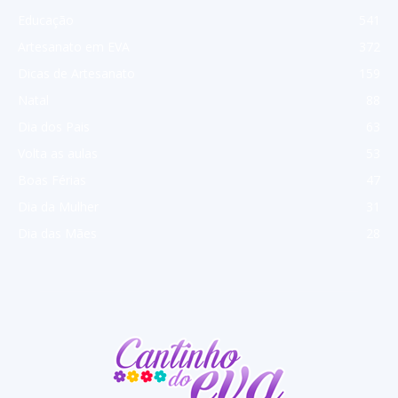
Educação
541
Artesanato em EVA
372
Dicas de Artesanato
159
Natal
88
Dia dos Pais
63
Volta as aulas
53
Boas Férias
47
Dia da Mulher
31
Dia das Mães
28