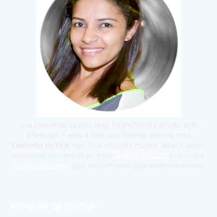
Seja bem vinda ao meu blog! Fui professora de educação
infantil por 9 anos e hoje vivo fazendo artes no meu
Cantinho do EVA
. Aqui você encontra moldes, dicas e vídeos
exclusivos! Inscreva-se no meu
canal do Youtube
e na minha
lista VIP de e-mail
para receber conteúdos inéditos primeiro!
POPULAR CATEGORY