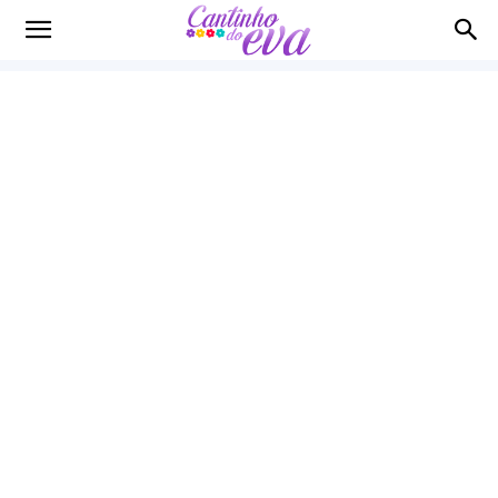
Cantinho
do
EVA