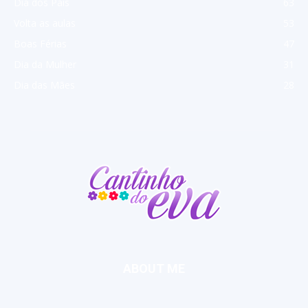
Dia dos Pais
63
Volta as aulas
53
Boas Férias
47
Dia da Mulher
31
Dia das Mães
28
ABOUT ME