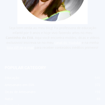
Seja bem vinda ao meu blog! Fui professora de educação
infantil por 9 anos e hoje vivo fazendo artes no meu
Cantinho do EVA
. Aqui você encontra moldes, dicas e vídeos
exclusivos! Inscreva-se no meu
canal do Youtube
e na minha
lista VIP de e-mail
para receber conteúdos inéditos primeiro!
POPULAR CATEGORY
Educação
541
Artesanato em EVA
372
Dicas de Artesanato
159
Natal
88