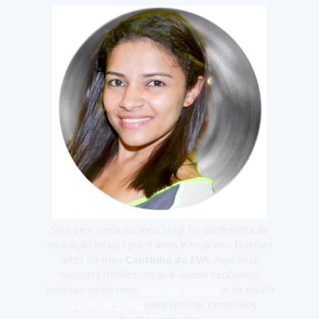
Seja bem vinda ao meu blog! Fui professora de
educação infantil por 9 anos e hoje vivo fazendo
artes no meu
Cantinho do EVA
. Aqui você
encontra moldes, dicas e vídeos exclusivos!
Inscreva-se no meu
canal do Youtube
e na minha
lista VIP de e-mail
para receber conteúdos