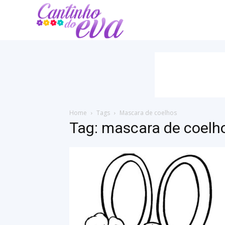
Cantinho
do
EVA
Home
Tags
Mascara de coelhos
Tag: mascara de coelh