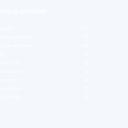
OPULAR CATEGORY
ducação
541
rtesanato em EVA
372
cas de Artesanato
159
tal
88
a dos Pais
63
lta as aulas
53
as Férias
47
a da Mulher
31
ia das Mães
28