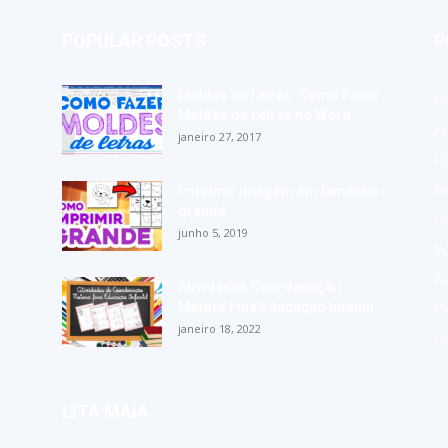
POPULAR POSTS
P
Moldes de Letras: Como Fazer
E
Moldes de Letras no Word
A
janeiro 27, 2017
Di
Na
Imprimir imagem em tamanho
grande
Di
junho 5, 2019
Vo
Bo
Atividades Coordenação
Motora Fina Educação Infantil
Di
janeiro 18, 2022
D
LITA MAIA