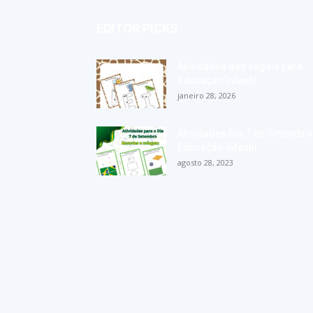
EDITOR PICKS
Atividades das vogais para
Educação Infantil
janeiro 28, 2026
Atividades Dia 7 de Setembro
Educação Infantil
agosto 28, 2023