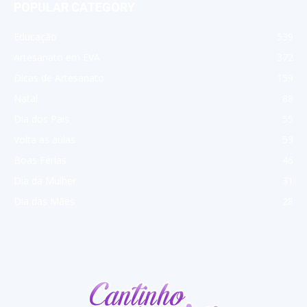
POPULAR CATEGORY
Educação
539
Artesanato em EVA
372
Dicas de Artesanato
159
Natal
88
Dia dos Pais
55
Volta as aulas
53
Boas Férias
46
Dia da Mulher
31
Dia das Mães
28