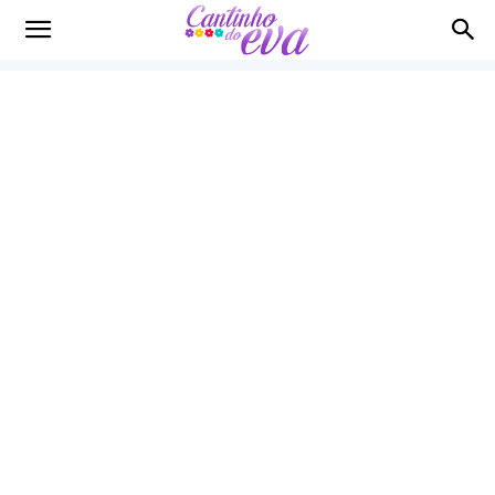
Cantinho
do
EVA