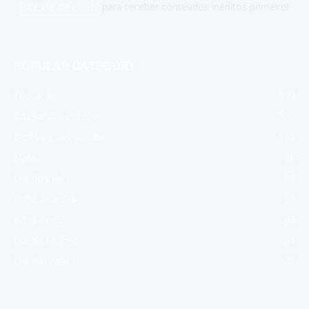
lista VIP de e-mail
para receber conteúdos inéditos primeiro!
POPULAR CATEGORY
Educação
539
Artesanato em EVA
372
Dicas de Artesanato
159
Natal
88
Dia dos Pais
55
Volta as aulas
53
Boas Férias
46
Dia da Mulher
31
Dia das Mães
28