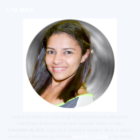
LITA MAIA
Seja bem vinda ao meu blog! Fui professora de educação
infantil por 9 anos e hoje vivo fazendo artes no meu
Cantinho do EVA
. Aqui você encontra moldes, dicas e vídeos
exclusivos! Inscreva-se no meu
canal do Youtube
e na minha