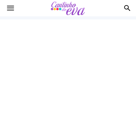
Cantinho
do
EVA