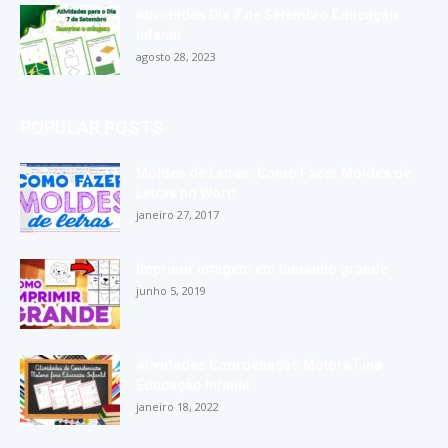
Atividades Dia 7 de Setembro Educação
Infantil
agosto 28, 2023
POPULAR POSTS
Moldes de Letras: Como Fazer Moldes de
Letras no Word
janeiro 27, 2017
Imprimir imagem em tamanho grande
junho 5, 2019
Atividades Coordenação Motora Fina
Educação Infantil
janeiro 18, 2022