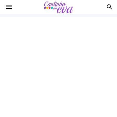
Cantinho
do
EVA