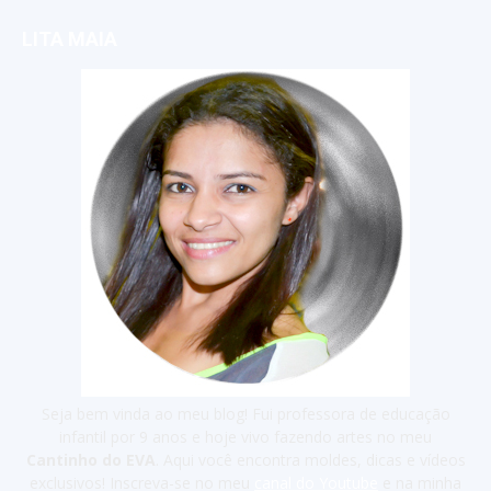
LITA MAIA
Seja bem vinda ao meu blog! Fui professora de educação
infantil por 9 anos e hoje vivo fazendo artes no meu
Cantinho do EVA
. Aqui você encontra moldes, dicas e vídeos
exclusivos! Inscreva-se no meu
canal do Youtube
e na minha