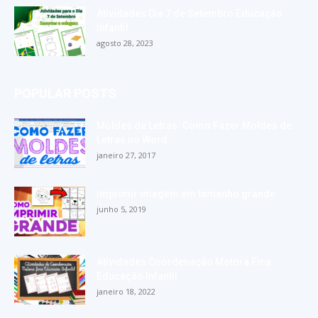
Atividades Dia 7 de Setembro Educação
Infantil
agosto 28, 2023
POPULAR POSTS
Moldes de Letras: Como Fazer Moldes de
Letras no Word
janeiro 27, 2017
Imprimir imagem em tamanho grande
junho 5, 2019
Atividades Coordenação Motora Fina
Educação Infantil
janeiro 18, 2022