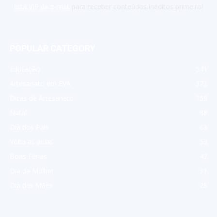
lista VIP de e-mail
para receber conteúdos inéditos primeiro!
POPULAR CATEGORY
Educação
541
Artesanato em EVA
372
Dicas de Artesanato
159
Natal
88
Dia dos Pais
63
Volta as aulas
53
Boas Férias
47
Dia da Mulher
31
Dia das Mães
28