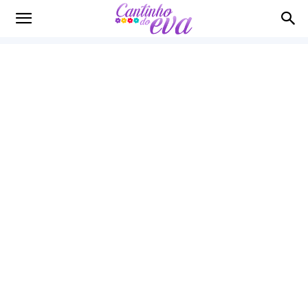
Cantinho
do
EVA