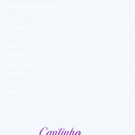
POPULAR CATEGORY
Educação
541
Artesanato em EVA
372
Dicas de Artesanato
159
Natal
88
Dia dos Pais
63
Volta as aulas
53
Boas Férias
47
Dia da Mulher
31
Dia das Mães
28