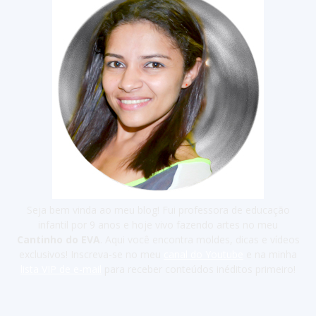
Seja bem vinda ao meu blog! Fui professora de educação
infantil por 9 anos e hoje vivo fazendo artes no meu
Cantinho do EVA
. Aqui você encontra moldes, dicas e vídeos
exclusivos! Inscreva-se no meu
canal do Youtube
e na minha
lista VIP de e-mail
para receber conteúdos inéditos primeiro!