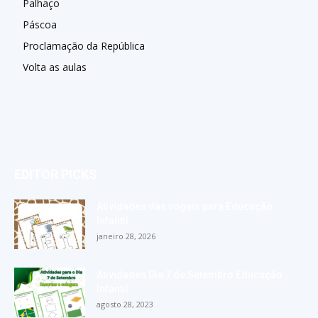
Palhaço
Páscoa
Proclamação da República
Volta as aulas
EDITOR PICKS
Atividades das vogais para Educação
Infantil
janeiro 28, 2026
Atividades Dia 7 de Setembro Educação
Infantil
agosto 28, 2023