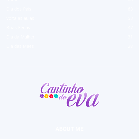
Dia dos Pais
63
Volta as aulas
53
Boas Férias
47
Dia da Mulher
31
Dia das Mães
28
ABOUT ME