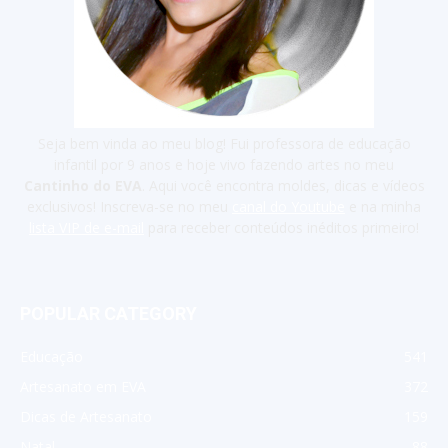
Seja bem vinda ao meu blog! Fui professora de educação
infantil por 9 anos e hoje vivo fazendo artes no meu
Cantinho do EVA
. Aqui você encontra moldes, dicas e vídeos
exclusivos! Inscreva-se no meu
canal do Youtube
e na minha
lista VIP de e-mail
para receber conteúdos inéditos primeiro!
POPULAR CATEGORY
Educação
541
Artesanato em EVA
372
Dicas de Artesanato
159
Natal
88