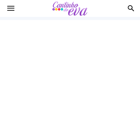
Cantinho
do
EVA