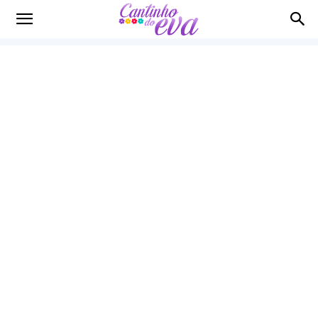
Cantinho
do
EVA