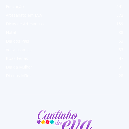
Educação
541
Artesanato em EVA
372
Dicas de Artesanato
159
Natal
88
Dia dos Pais
63
Volta as aulas
53
Boas Férias
47
Dia da Mulher
31
Dia das Mães
28