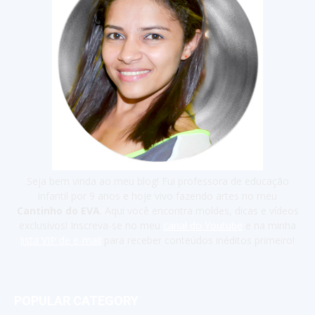
Seja bem vinda ao meu blog! Fui professora de educação
infantil por 9 anos e hoje vivo fazendo artes no meu
Cantinho do EVA
. Aqui você encontra moldes, dicas e vídeos
exclusivos! Inscreva-se no meu
canal do Youtube
e na minha
lista VIP de e-mail
para receber conteúdos inéditos primeiro!
POPULAR CATEGORY