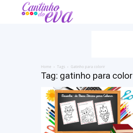
Cantinho
do
EVA
Home
Tags
Gatinho para colorir
Tag: gatinho para color