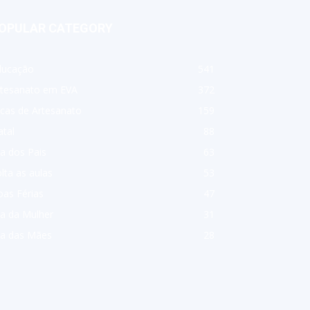
OPULAR CATEGORY
ducação
541
rtesanato em EVA
372
cas de Artesanato
159
tal
88
a dos Pais
63
lta as aulas
53
as Férias
47
a da Mulher
31
ia das Mães
28