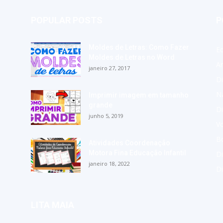
POPULAR POSTS
P
Moldes de Letras: Como Fazer
E
Moldes de Letras no Word
A
janeiro 27, 2017
Di
Na
Imprimir imagem em tamanho
grande
Di
junho 5, 2019
Vo
Bo
Atividades Coordenação
Motora Fina Educação Infantil
Di
janeiro 18, 2022
D
LITA MAIA