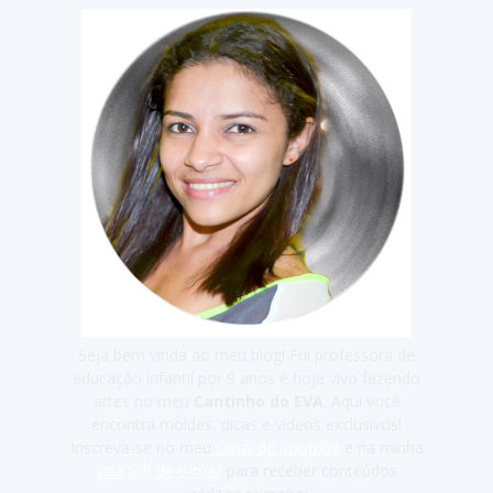
Seja bem vinda ao meu blog! Fui professora de
educação infantil por 9 anos e hoje vivo fazendo
artes no meu
Cantinho do EVA
. Aqui você
encontra moldes, dicas e vídeos exclusivos!
Inscreva-se no meu
canal do Youtube
e na minha
lista VIP de e-mail
para receber conteúdos