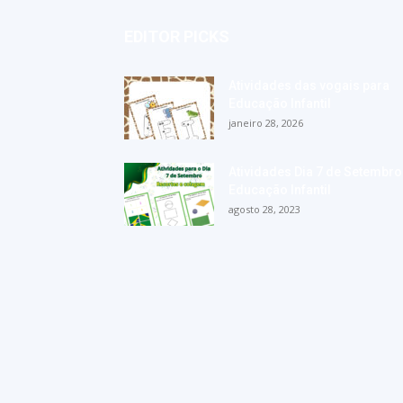
EDITOR PICKS
Atividades das vogais para
Educação Infantil
janeiro 28, 2026
Atividades Dia 7 de Setembro
Educação Infantil
agosto 28, 2023