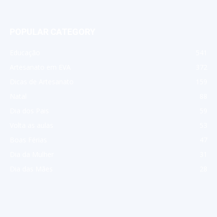
POPULAR CATEGORY
Educação
541
Artesanato em EVA
372
Dicas de Artesanato
159
Natal
88
Dia dos Pais
59
Volta as aulas
53
Boas Férias
47
Dia da Mulher
31
Dia das Mães
28