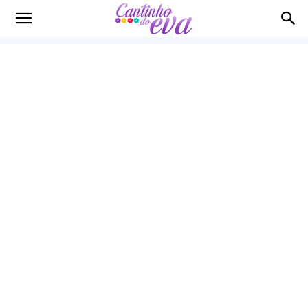
Cantinho
do
EVA