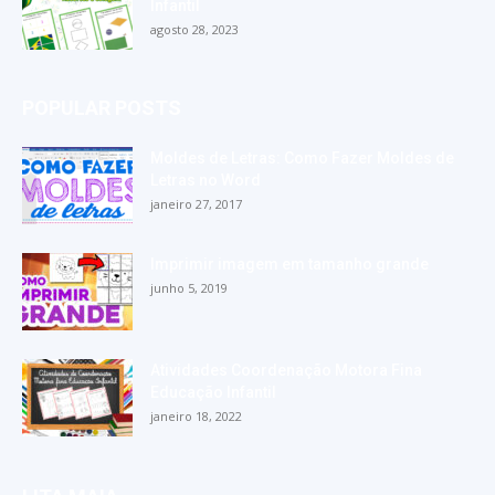
Infantil
agosto 28, 2023
POPULAR POSTS
Moldes de Letras: Como Fazer Moldes de
Letras no Word
janeiro 27, 2017
Imprimir imagem em tamanho grande
junho 5, 2019
Atividades Coordenação Motora Fina
Educação Infantil
janeiro 18, 2022