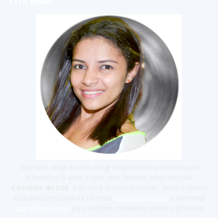
LITA MAIA
Seja bem vinda ao meu blog! Fui professora de educação
infantil por 9 anos e hoje vivo fazendo artes no meu
Cantinho do EVA
. Aqui você encontra moldes, dicas e vídeos
exclusivos! Inscreva-se no meu
canal do Youtube
e na minha
lista VIP de e-mail
para receber conteúdos inéditos primeiro!