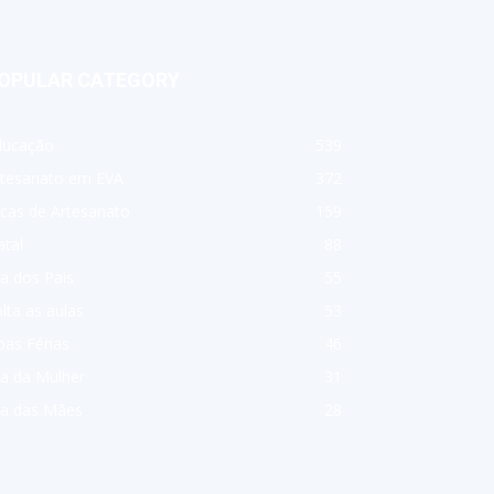
OPULAR CATEGORY
ducação
539
rtesanato em EVA
372
cas de Artesanato
159
tal
88
a dos Pais
55
lta as aulas
53
as Férias
46
a da Mulher
31
ia das Mães
28