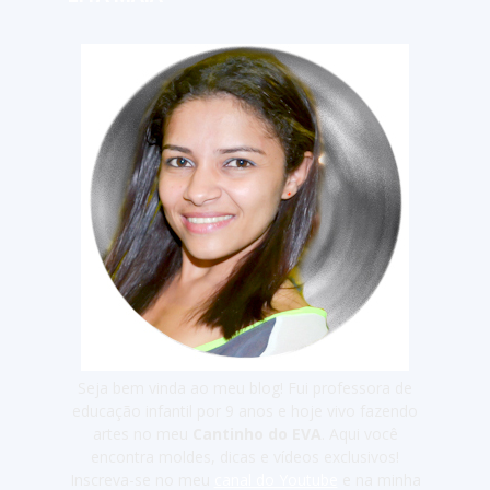
Seja bem vinda ao meu blog! Fui professora de
educação infantil por 9 anos e hoje vivo fazendo
artes no meu
Cantinho do EVA
. Aqui você
encontra moldes, dicas e vídeos exclusivos!
Inscreva-se no meu
canal do Youtube
e na minha