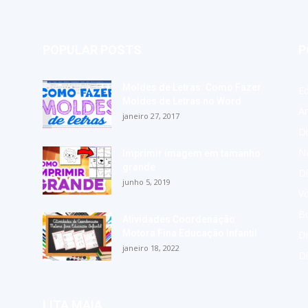
POPULAR POSTS
P
Moldes de Letras: Como Fazer
E
Moldes de Letras no Word
A
janeiro 27, 2017
Di
Na
Imprimir imagem em tamanho
grande
Di
junho 5, 2019
Vo
Bo
Atividades Coordenação
Motora Fina Educação Infantil
Di
janeiro 18, 2022
D
LITA MAIA