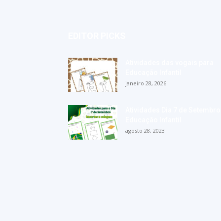
EDITOR PICKS
Atividades das vogais para
Educação Infantil
janeiro 28, 2026
Atividades Dia 7 de Setembro
Educação Infantil
agosto 28, 2023