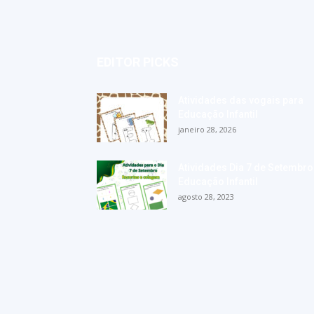
EDITOR PICKS
Atividades das vogais para
Educação Infantil
janeiro 28, 2026
Atividades Dia 7 de Setembro
Educação Infantil
agosto 28, 2023