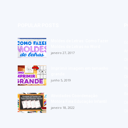
POPULAR POSTS
P
Moldes de Letras: Como Fazer
E
Moldes de Letras no Word
A
janeiro 27, 2017
Di
Na
Imprimir imagem em tamanho
grande
Di
junho 5, 2019
Vo
Bo
Atividades Coordenação
Motora Fina Educação Infantil
Di
janeiro 18, 2022
D