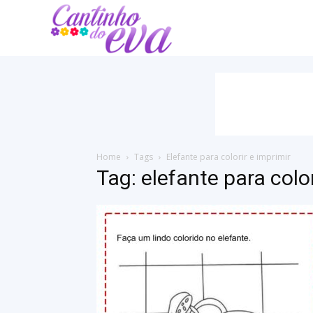
Cantinho
do
EVA
Home
Tags
Elefante para colorir e imprimir
Tag: elefante para color