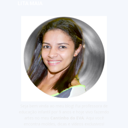
LITA MAIA
Seja bem vinda ao meu blog! Fui professora de
educação infantil por 9 anos e hoje vivo fazendo
artes no meu
Cantinho do EVA
. Aqui você
encontra moldes, dicas e vídeos exclusivos!