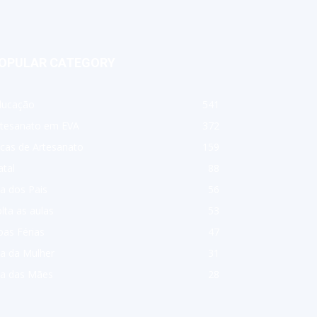
OPULAR CATEGORY
ducação
541
rtesanato em EVA
372
cas de Artesanato
159
tal
88
a dos Pais
56
lta as aulas
53
as Férias
47
a da Mulher
31
ia das Mães
28