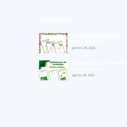
EDITOR PICKS
Atividades das vogais para
Educação Infantil
janeiro 28, 2026
Atividades Dia 7 de Setembro
Educação Infantil
agosto 28, 2023