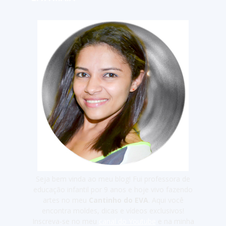
Seja bem vinda ao meu blog! Fui professora de
educação infantil por 9 anos e hoje vivo fazendo
artes no meu
Cantinho do EVA
. Aqui você
encontra moldes, dicas e vídeos exclusivos!
Inscreva-se no meu
canal do Youtube
e na minha