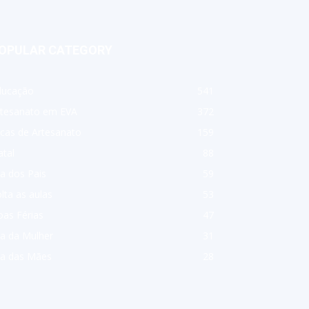
OPULAR CATEGORY
ducação
541
rtesanato em EVA
372
cas de Artesanato
159
tal
88
a dos Pais
59
lta as aulas
53
as Férias
47
a da Mulher
31
ia das Mães
28