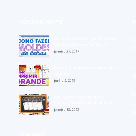
POPULAR POSTS
P
Moldes de Letras: Como Fazer
E
Moldes de Letras no Word
A
janeiro 27, 2017
Di
Na
Imprimir imagem em tamanho
grande
Di
junho 5, 2019
Vo
Bo
Atividades Coordenação
Motora Fina Educação Infantil
Di
janeiro 18, 2022
D
LITA MAIA