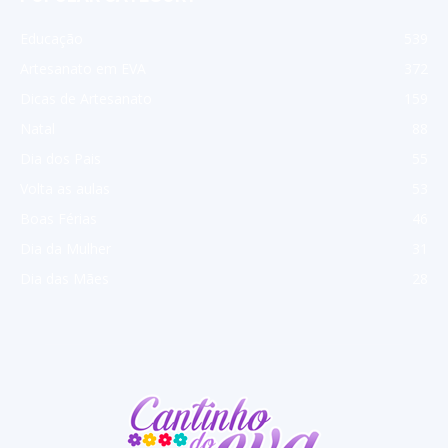
Educação
539
Artesanato em EVA
372
Dicas de Artesanato
159
Natal
88
Dia dos Pais
55
Volta as aulas
53
Boas Férias
46
Dia da Mulher
31
Dia das Mães
28