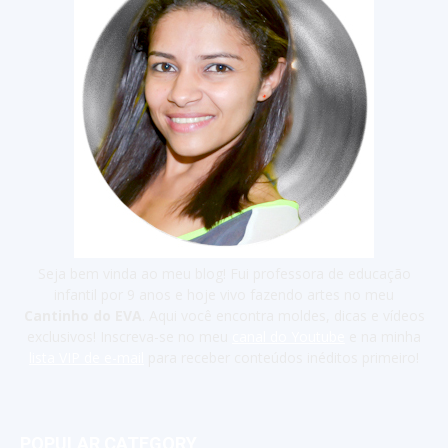
Seja bem vinda ao meu blog! Fui professora de educação
infantil por 9 anos e hoje vivo fazendo artes no meu
Cantinho do EVA
. Aqui você encontra moldes, dicas e vídeos
exclusivos! Inscreva-se no meu
canal do Youtube
e na minha
lista VIP de e-mail
para receber conteúdos inéditos primeiro!
POPULAR CATEGORY