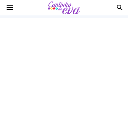
Cantinho
do
EVA