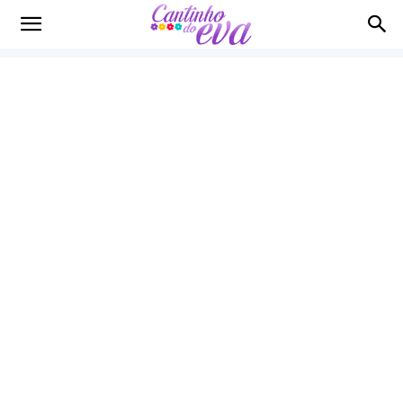
Cantinho
do
EVA