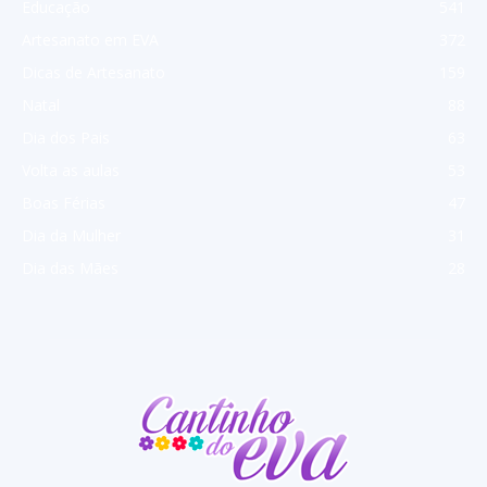
Educação
541
Artesanato em EVA
372
Dicas de Artesanato
159
Natal
88
Dia dos Pais
63
Volta as aulas
53
Boas Férias
47
Dia da Mulher
31
Dia das Mães
28