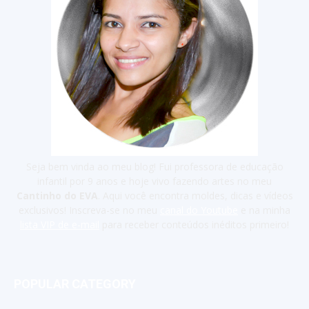
Seja bem vinda ao meu blog! Fui professora de educação
infantil por 9 anos e hoje vivo fazendo artes no meu
Cantinho do EVA
. Aqui você encontra moldes, dicas e vídeos
exclusivos! Inscreva-se no meu
canal do Youtube
e na minha
lista VIP de e-mail
para receber conteúdos inéditos primeiro!
POPULAR CATEGORY