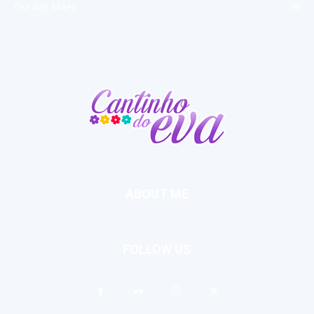
Dia das Mães
28
ABOUT ME
FOLLOW US