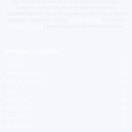
Seja bem vinda ao meu blog! Fui professora de educação
infantil por 9 anos e hoje vivo fazendo artes no meu
Cantinho do EVA
. Aqui você encontra moldes, dicas e vídeos
exclusivos! Inscreva-se no meu
canal do Youtube
e na minha
lista VIP de e-mail
para receber conteúdos inéditos primeiro!
POPULAR CATEGORY
Educação
539
Artesanato em EVA
372
Dicas de Artesanato
159
Natal
88
Dia dos Pais
55
Volta as aulas
53
Boas Férias
46
Dia da Mulher
31