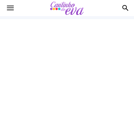
Cantinho
do
EVA