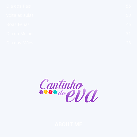
Dia dos Pais
55
Volta as aulas
53
Boas Férias
46
Dia da Mulher
31
Dia das Mães
28
ABOUT ME