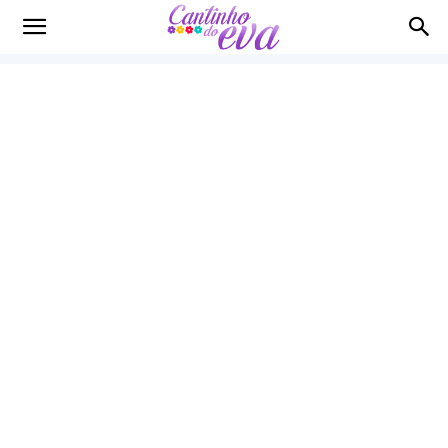
Cantinho
do
EVA