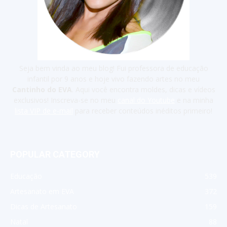
Seja bem vinda ao meu blog! Fui professora de educação
infantil por 9 anos e hoje vivo fazendo artes no meu
Cantinho do EVA
. Aqui você encontra moldes, dicas e vídeos
exclusivos! Inscreva-se no meu
canal do Youtube
e na minha
lista VIP de e-mail
para receber conteúdos inéditos primeiro!
POPULAR CATEGORY
Educação
539
Artesanato em EVA
372
Dicas de Artesanato
159
Natal
88