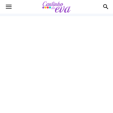
Cantinho
do
EVA