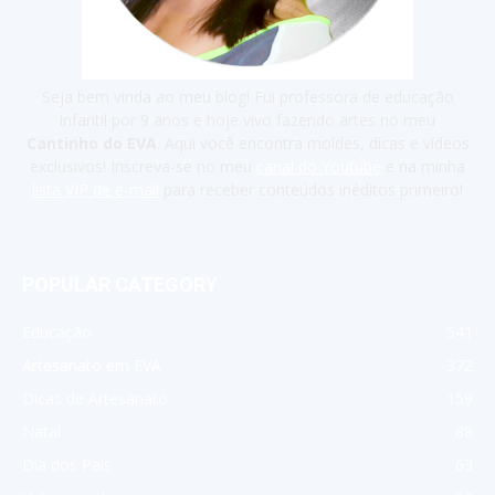
Seja bem vinda ao meu blog! Fui professora de educação
infantil por 9 anos e hoje vivo fazendo artes no meu
Cantinho do EVA
. Aqui você encontra moldes, dicas e vídeos
exclusivos! Inscreva-se no meu
canal do Youtube
e na minha
lista VIP de e-mail
para receber conteúdos inéditos primeiro!
POPULAR CATEGORY
Educação
541
Artesanato em EVA
372
Dicas de Artesanato
159
Natal
88
Dia dos Pais
63