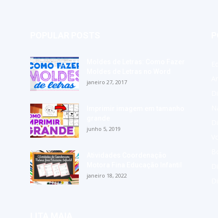
POPULAR POSTS
P
Moldes de Letras: Como Fazer
E
Moldes de Letras no Word
A
janeiro 27, 2017
Di
Na
Imprimir imagem em tamanho
grande
Di
junho 5, 2019
Vo
Bo
Atividades Coordenação
Motora Fina Educação Infantil
Di
janeiro 18, 2022
D
LITA MAIA