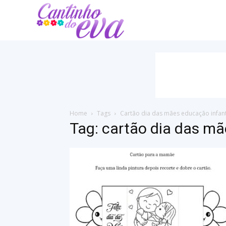
Cantinho
do
EVA
Home
Tags
Cartão dia das mães educação infant
Tag: cartão dia das mã