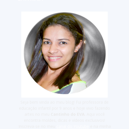
Seja bem vinda ao meu blog! Fui professora de
educação infantil por 9 anos e hoje vivo fazendo
artes no meu
Cantinho do EVA
. Aqui você
encontra moldes, dicas e vídeos exclusivos!
Inscreva-se no meu
canal do Youtube
e na minha