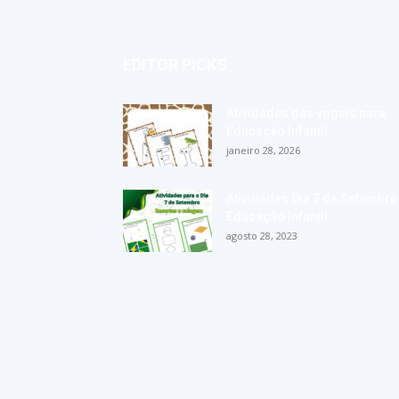
EDITOR PICKS
Atividades das vogais para
Educação Infantil
janeiro 28, 2026
Atividades Dia 7 de Setembro
Educação Infantil
agosto 28, 2023