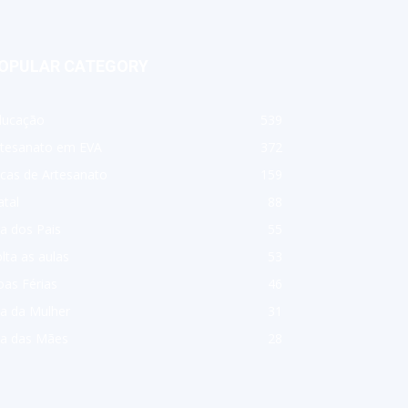
OPULAR CATEGORY
ducação
539
rtesanato em EVA
372
cas de Artesanato
159
tal
88
a dos Pais
55
lta as aulas
53
as Férias
46
a da Mulher
31
ia das Mães
28