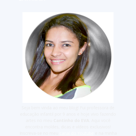
Seja bem vinda ao meu blog! Fui professora de
educação infantil por 9 anos e hoje vivo fazendo
artes no meu
Cantinho do EVA
. Aqui você
encontra moldes, dicas e vídeos exclusivos!
Inscreva-se no meu
canal do Youtube
e na minha