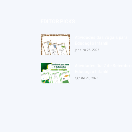
EDITOR PICKS
Atividades das vogais para
Educação Infantil
janeiro 28, 2026
Atividades Dia 7 de Setembro
Educação Infantil
agosto 28, 2023