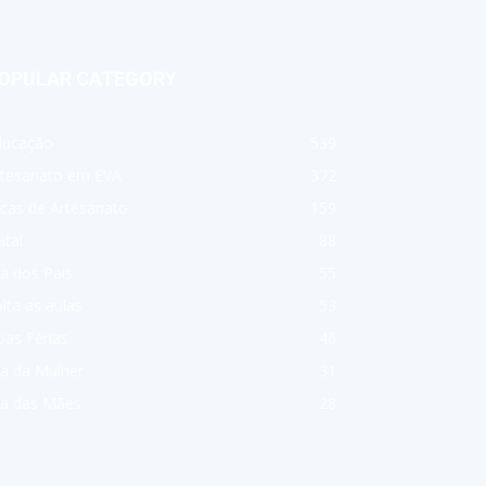
OPULAR CATEGORY
ducação
539
rtesanato em EVA
372
cas de Artesanato
159
tal
88
a dos Pais
55
lta as aulas
53
as Férias
46
a da Mulher
31
ia das Mães
28