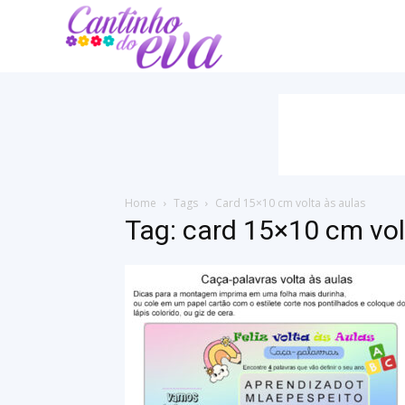
Cantinho
do
EVA
Home
Tags
Card 15×10 cm volta às aulas
Tag: card 15×10 cm vol