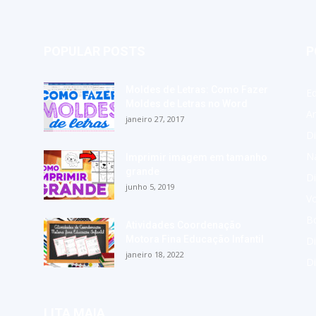
POPULAR POSTS
P
Moldes de Letras: Como Fazer
E
Moldes de Letras no Word
A
janeiro 27, 2017
Di
Na
Imprimir imagem em tamanho
grande
Di
junho 5, 2019
Vo
Bo
Atividades Coordenação
Motora Fina Educação Infantil
Di
janeiro 18, 2022
D
LITA MAIA