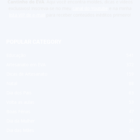
Cantinho do EVA
. Aqui você encontra moldes, dicas e vídeos
exclusivos! Inscreva-se no meu
canal do Youtube
e na minha
lista VIP de e-mail
para receber conteúdos inéditos primeiro!
POPULAR CATEGORY
Educação
541
Artesanato em EVA
372
Dicas de Artesanato
159
Natal
88
Dia dos Pais
63
Volta as aulas
53
Boas Férias
47
Dia da Mulher
31
Dia das Mães
28