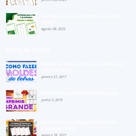
Atividades Dia 7 de Setembro Educação
Infantil
agosto 28, 2023
POPULAR POSTS
Moldes de Letras: Como Fazer Moldes de
Letras no Word
janeiro 27, 2017
Imprimir imagem em tamanho grande
junho 5, 2019
Atividades Coordenação Motora Fina
Educação Infantil
janeiro 18, 2022