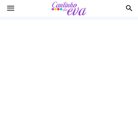
Cantinho
do
EVA