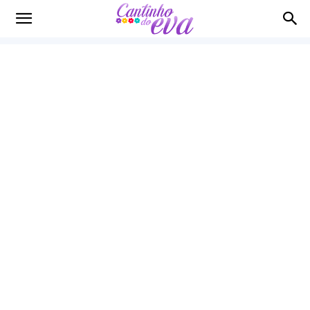
Cantinho
do
EVA