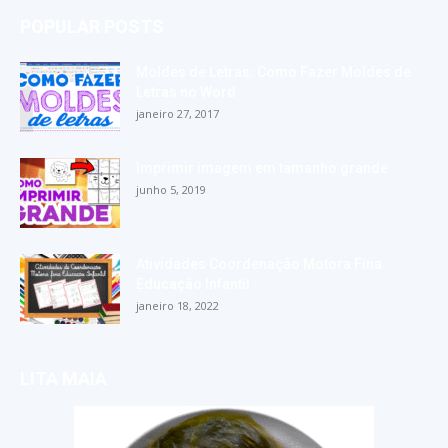
POPULAR POSTS
Moldes de Letras: Como Fazer Moldes de
Letras no Word
janeiro 27, 2017
Imprimir imagem em tamanho grande
junho 5, 2019
Atividades Coordenação Motora Fina
Educação Infantil
janeiro 18, 2022
LITA MAIA