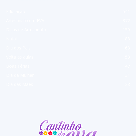
Educação
541
Artesanato em EVA
372
Dicas de Artesanato
159
Natal
88
Dia dos Pais
63
Volta as aulas
53
Boas Férias
47
Dia da Mulher
31
Dia das Mães
28