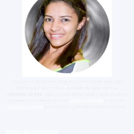
Seja bem vinda ao meu blog! Fui professora de educação
infantil por 9 anos e hoje vivo fazendo artes no meu
Cantinho do EVA
. Aqui você encontra moldes, dicas e vídeos
exclusivos! Inscreva-se no meu
canal do Youtube
e na minha
lista VIP de e-mail
para receber conteúdos inéditos primeiro!
POPULAR CATEGORY