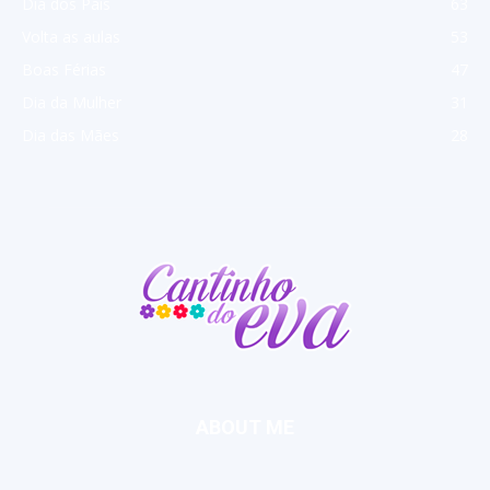
Dia dos Pais
63
Volta as aulas
53
Boas Férias
47
Dia da Mulher
31
Dia das Mães
28
ABOUT ME