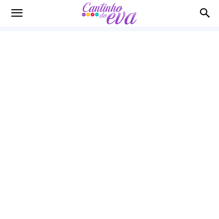
Cantinho
do
EVA