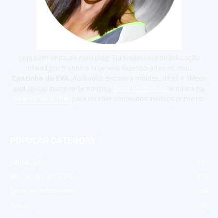
Seja bem vinda ao meu blog! Fui professora de educação
infantil por 9 anos e hoje vivo fazendo artes no meu
Cantinho do EVA
. Aqui você encontra moldes, dicas e vídeos
exclusivos! Inscreva-se no meu
canal do Youtube
e na minha
lista VIP de e-mail
para receber conteúdos inéditos primeiro!
POPULAR CATEGORY
Educação
541
Artesanato em EVA
372
Dicas de Artesanato
159
Natal
88