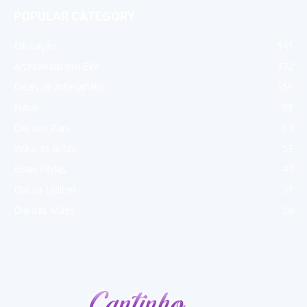
POPULAR CATEGORY
Educação
541
Artesanato em EVA
372
Dicas de Artesanato
159
Natal
88
Dia dos Pais
63
Volta as aulas
53
Boas Férias
47
Dia da Mulher
31
Dia das Mães
28