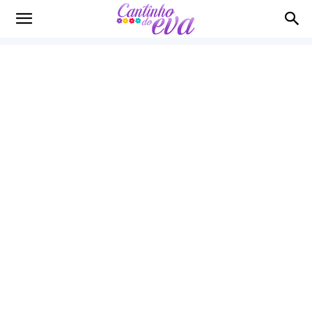
Cantinho
do
EVA