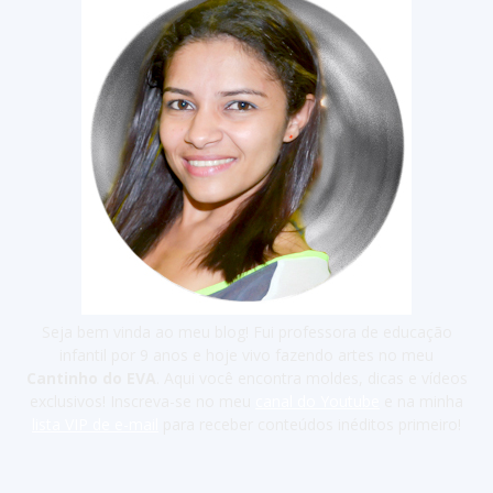
Seja bem vinda ao meu blog! Fui professora de educação
infantil por 9 anos e hoje vivo fazendo artes no meu
Cantinho do EVA
. Aqui você encontra moldes, dicas e vídeos
exclusivos! Inscreva-se no meu
canal do Youtube
e na minha
lista VIP de e-mail
para receber conteúdos inéditos primeiro!