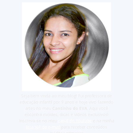
Seja bem vinda ao meu blog! Fui professora de
educação infantil por 9 anos e hoje vivo fazendo
artes no meu
Cantinho do EVA
. Aqui você
encontra moldes, dicas e vídeos exclusivos!
Inscreva-se no meu
canal do Youtube
e na minha
lista VIP de e-mail
para receber conteúdos