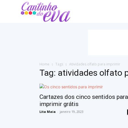
Cantinho
do
EVA
Home
Tags
Atividades olfato para imprimir
Tag: atividades olfato 
Cartazes dos cinco sentidos para
imprimir grátis
Lita Maia
-
janeiro 19, 2023