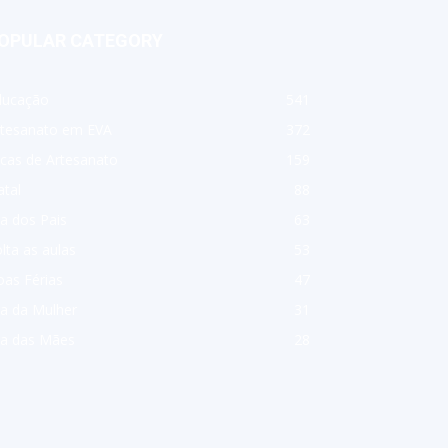
OPULAR CATEGORY
ducação
541
rtesanato em EVA
372
cas de Artesanato
159
tal
88
a dos Pais
63
lta as aulas
53
as Férias
47
a da Mulher
31
ia das Mães
28