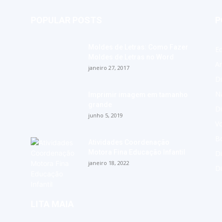
POPULAR POSTS
P
Moldes de Letras: Como Fazer
E
Moldes de Letras no Word
A
janeiro 27, 2017
Di
Na
Imprimir imagem em tamanho
grande
Di
junho 5, 2019
Vo
Bo
Atividades Coordenação
Motora Fina Educação Infantil
Di
janeiro 18, 2022
D
LITA MAIA