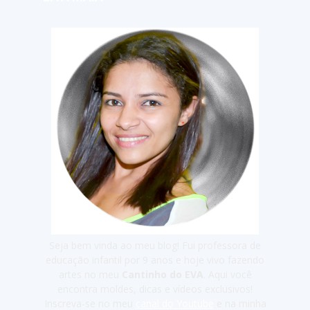
Seja bem vinda ao meu blog! Fui professora de
educação infantil por 9 anos e hoje vivo fazendo
artes no meu
Cantinho do EVA
. Aqui você
encontra moldes, dicas e vídeos exclusivos!
Inscreva-se no meu
canal do Youtube
e na minha