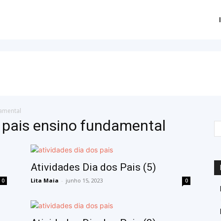
damental
s pais ensino fundamental
Atividades Dia dos Pais (5)
Lita Maia
-
junho 15, 2023
0
0