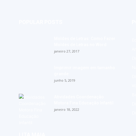
POPULAR POSTS
P
Moldes de Letras: Como Fazer
E
Moldes de Letras no Word
A
janeiro 27, 2017
Di
Na
Imprimir imagem em tamanho
grande
Di
junho 5, 2019
Vo
Bo
Atividades Coordenação
Motora Fina Educação Infantil
Di
janeiro 18, 2022
D
LITA MAIA