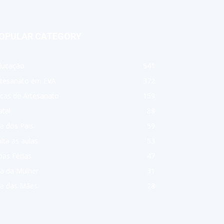
OPULAR CATEGORY
ducação
541
rtesanato em EVA
372
cas de Artesanato
159
tal
88
a dos Pais
59
lta as aulas
53
as Férias
47
a da Mulher
31
ia das Mães
28