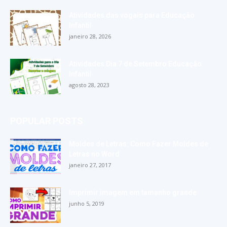
Atividades das vogais para Educação
Infantil
janeiro 28, 2026
Atividades Dia 7 de Setembro Educação
Infantil
agosto 28, 2023
POPULAR POSTS
Moldes de Letras: Como Fazer Moldes de
Letras no Word
janeiro 27, 2017
Imprimir imagem em tamanho grande
junho 5, 2019