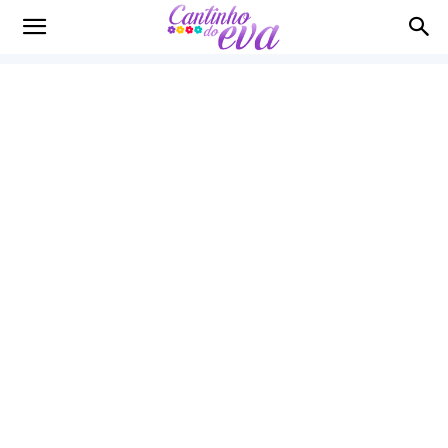
Cantinho
do
EVA