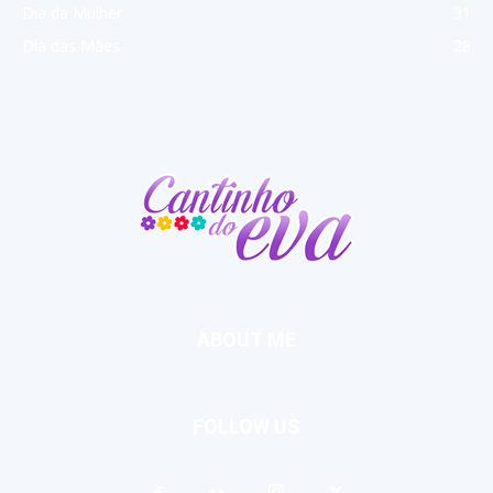
Dia da Mulher
31
Dia das Mães
28
ABOUT ME
FOLLOW US