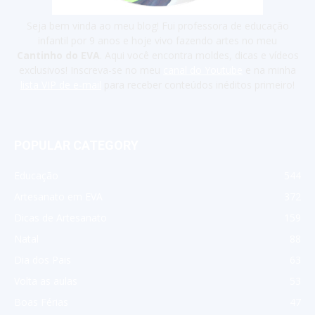
Seja bem vinda ao meu blog! Fui professora de educação
infantil por 9 anos e hoje vivo fazendo artes no meu
Cantinho do EVA
. Aqui você encontra moldes, dicas e vídeos
exclusivos! Inscreva-se no meu
canal do Youtube
e na minha
lista VIP de e-mail
para receber conteúdos inéditos primeiro!
POPULAR CATEGORY
Educação
544
Artesanato em EVA
372
Dicas de Artesanato
159
Natal
88
Dia dos Pais
63
Volta as aulas
53
Boas Férias
47