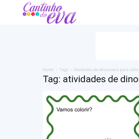
Cantinho
do
EVA
Home
Tags
Atividades de dinossauro para color
Tag: atividades de dino