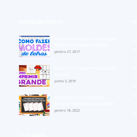
POPULAR POSTS
P
Moldes de Letras: Como Fazer
E
Moldes de Letras no Word
A
janeiro 27, 2017
Di
Na
Imprimir imagem em tamanho
grande
Di
junho 5, 2019
Vo
Bo
Atividades Coordenação
Motora Fina Educação Infantil
Di
janeiro 18, 2022
D
LITA MAIA