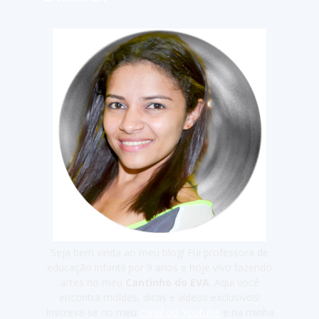
Seja bem vinda ao meu blog! Fui professora de
educação infantil por 9 anos e hoje vivo fazendo
artes no meu
Cantinho do EVA
. Aqui você
encontra moldes, dicas e vídeos exclusivos!
Inscreva-se no meu
canal do Youtube
e na minha