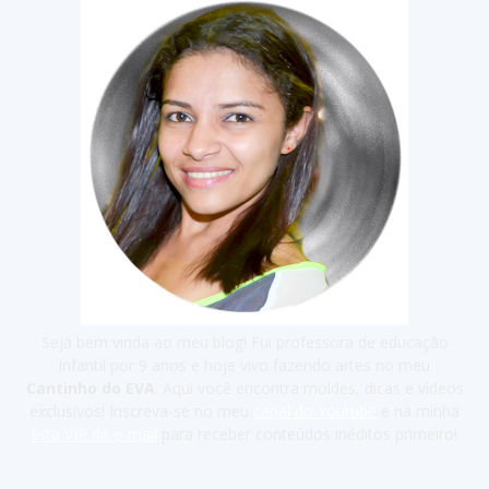
Seja bem vinda ao meu blog! Fui professora de educação
infantil por 9 anos e hoje vivo fazendo artes no meu
Cantinho do EVA
. Aqui você encontra moldes, dicas e vídeos
exclusivos! Inscreva-se no meu
canal do Youtube
e na minha
lista VIP de e-mail
para receber conteúdos inéditos primeiro!