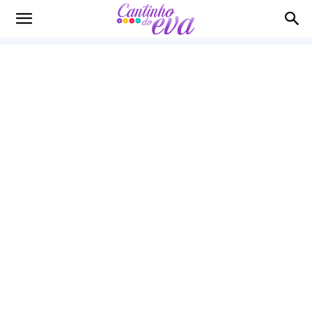
Cantinho
do
EVA