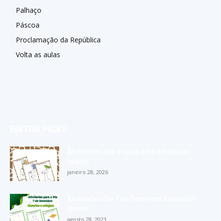
Palhaço
Páscoa
Proclamação da República
Volta as aulas
EDITOR PICKS
Atividades das vogais para Educação
Infantil
janeiro 28, 2026
Atividades Dia 7 de Setembro Educação
Infantil
agosto 28, 2023