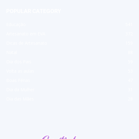
POPULAR CATEGORY
Educação
541
Artesanato em EVA
372
Dicas de Artesanato
159
Natal
88
Dia dos Pais
59
Volta as aulas
53
Boas Férias
47
Dia da Mulher
31
Dia das Mães
28