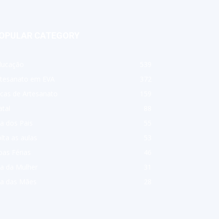
OPULAR CATEGORY
ducação
539
rtesanato em EVA
372
cas de Artesanato
159
tal
88
a dos Pais
55
lta as aulas
53
as Férias
46
a da Mulher
31
ia das Mães
28