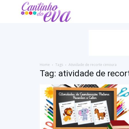
Cantinho
do
EVA
Home
Tags
Atividade de recorte cenoura
Tag: atividade de reco