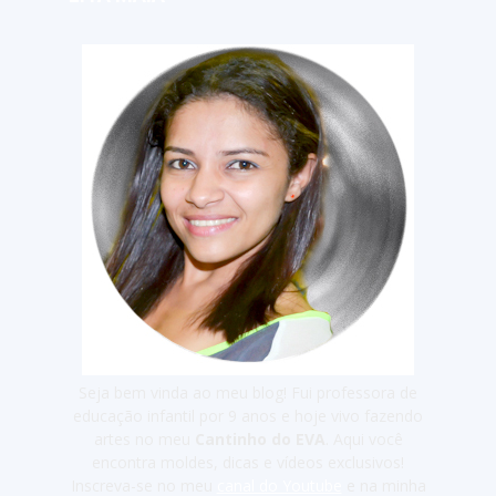
Seja bem vinda ao meu blog! Fui professora de
educação infantil por 9 anos e hoje vivo fazendo
artes no meu
Cantinho do EVA
. Aqui você
encontra moldes, dicas e vídeos exclusivos!
Inscreva-se no meu
canal do Youtube
e na minha