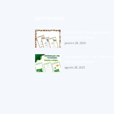
EDITOR PICKS
Atividades das vogais para
Educação Infantil
janeiro 28, 2026
Atividades Dia 7 de Setembro
Educação Infantil
agosto 28, 2023