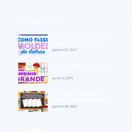
POPULAR POSTS
P
Moldes de Letras: Como Fazer
E
Moldes de Letras no Word
A
janeiro 27, 2017
Di
Na
Imprimir imagem em tamanho
grande
Di
junho 5, 2019
Vo
Bo
Atividades Coordenação
Motora Fina Educação Infantil
Di
janeiro 18, 2022
D
LITA MAIA