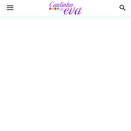
Cantinho
do
EVA