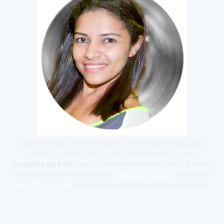
Seja bem vinda ao meu blog! Fui professora de educação
infantil por 9 anos e hoje vivo fazendo artes no meu
Cantinho do EVA
. Aqui você encontra moldes, dicas e vídeos
exclusivos! Inscreva-se no meu
canal do Youtube
e na minha
lista VIP de e-mail
para receber conteúdos inéditos primeiro!