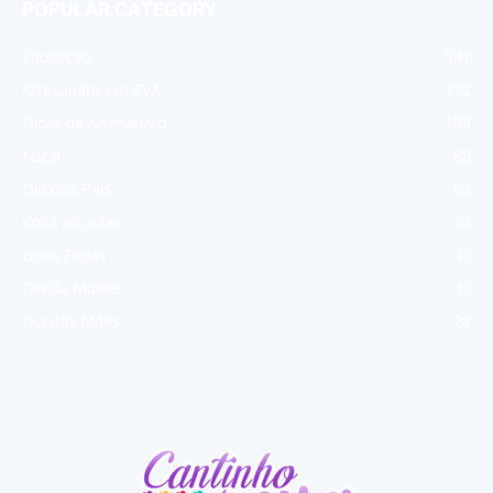
POPULAR CATEGORY
Educação
541
Artesanato em EVA
372
Dicas de Artesanato
159
Natal
88
Dia dos Pais
63
Volta as aulas
53
Boas Férias
47
Dia da Mulher
31
Dia das Mães
28