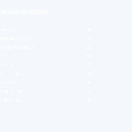
OPULAR CATEGORY
ducação
541
rtesanato em EVA
372
cas de Artesanato
159
tal
88
a dos Pais
63
lta as aulas
53
as Férias
47
a da Mulher
31
ia das Mães
28