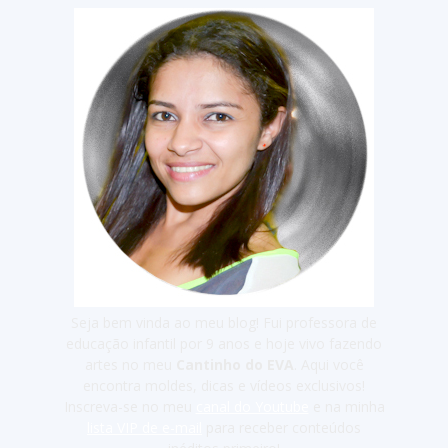
Seja bem vinda ao meu blog! Fui professora de
educação infantil por 9 anos e hoje vivo fazendo
artes no meu
Cantinho do EVA
. Aqui você
encontra moldes, dicas e vídeos exclusivos!
Inscreva-se no meu
canal do Youtube
e na minha
lista VIP de e-mail
para receber conteúdos