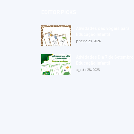
EDITOR PICKS
Atividades das vogais para
Educação Infantil
janeiro 28, 2026
Atividades Dia 7 de Setembro
Educação Infantil
agosto 28, 2023