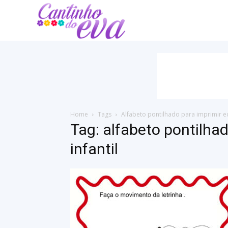
Cantinho
do
EVA
Home
Tags
Alfabeto pontilhado para imprimir ed
Tag: alfabeto pontilha
infantil