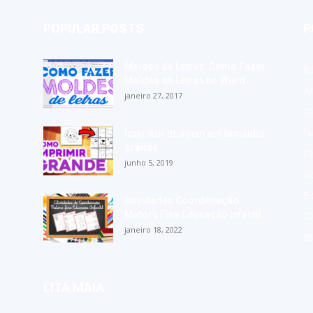
POPULAR POSTS
P
Moldes de Letras: Como Fazer
E
Moldes de Letras no Word
A
janeiro 27, 2017
Di
Na
Imprimir imagem em tamanho
grande
Di
junho 5, 2019
Vo
Bo
Atividades Coordenação
Motora Fina Educação Infantil
Di
janeiro 18, 2022
D
LITA MAIA