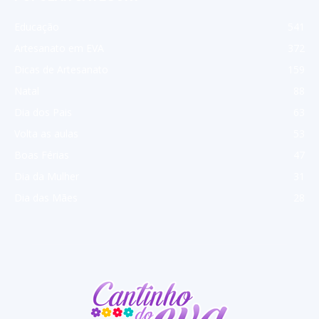
Educação
541
Artesanato em EVA
372
Dicas de Artesanato
159
Natal
88
Dia dos Pais
63
Volta as aulas
53
Boas Férias
47
Dia da Mulher
31
Dia das Mães
28