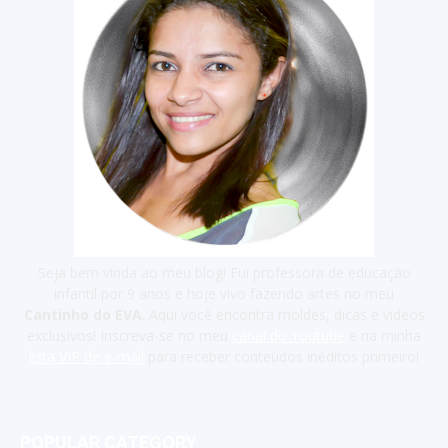
Seja bem vinda ao meu blog! Fui professora de educação
infantil por 9 anos e hoje vivo fazendo artes no meu
Cantinho do EVA
. Aqui você encontra moldes, dicas e vídeos
exclusivos! Inscreva-se no meu
canal do Youtube
e na minha
lista VIP de e-mail
para receber conteúdos inéditos primeiro!
POPULAR CATEGORY