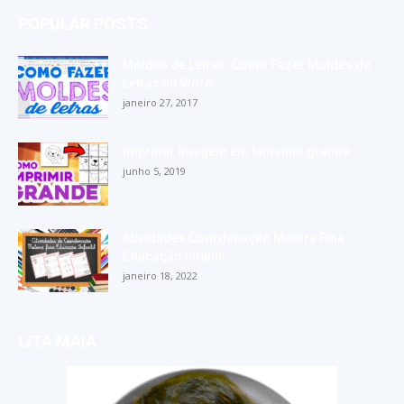
POPULAR POSTS
Moldes de Letras: Como Fazer Moldes de
Letras no Word
janeiro 27, 2017
Imprimir imagem em tamanho grande
junho 5, 2019
Atividades Coordenação Motora Fina
Educação Infantil
janeiro 18, 2022
LITA MAIA