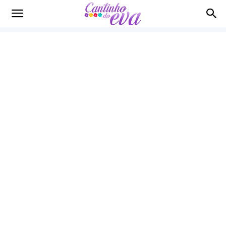
Cantinho
do
EVA