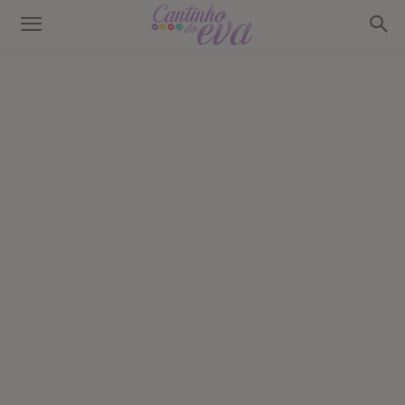
Cantinho
do
EVA