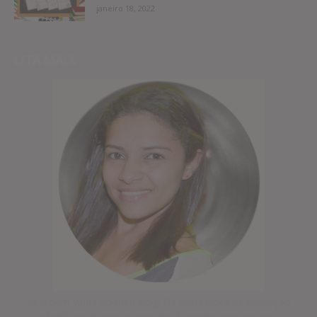
janeiro 18, 2022
LITA MAIA
Seja bem vinda ao meu blog! Fui professora de educação
infantil por 9 anos e hoje vivo fazendo artes no meu