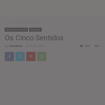
Home
Artesanato em EVA
Artesanato em EVA
Educação
Os Cinco Sentidos
By
Lita Maia
-
janeiro 5, 2024
1447
0