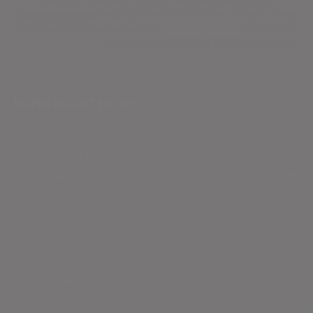
Cantinho do EVA
. Aqui você encontra moldes, dicas e vídeos
exclusivos! Inscreva-se no meu
canal do Youtube
e na minha
lista VIP de e-mail
para receber conteúdos inéditos primeiro!
POPULAR CATEGORY
Educação
539
Artesanato em EVA
372
Dicas de Artesanato
159
Natal
88
Dia dos Pais
55
Volta as aulas
53
Boas Férias
46
Dia da Mulher
31
Dia das Mães
28