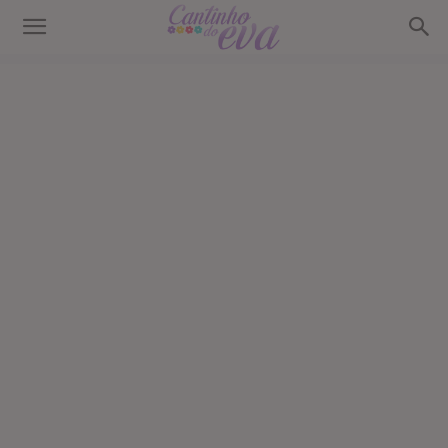
Cantinho
do
EVA