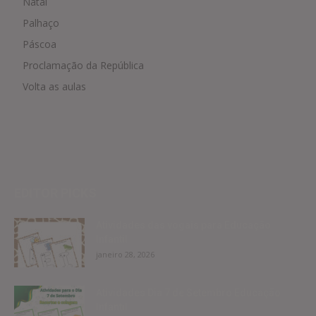
Natal
Palhaço
Páscoa
Proclamação da República
Volta as aulas
EDITOR PICKS
Atividades das vogais para Educação
Infantil
janeiro 28, 2026
Atividades Dia 7 de Setembro Educação
Infantil