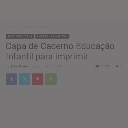
Home
Artesanato em EVA
Artesanato em EVA
CAPA PARA CADERNO
Capa de Caderno Educação
Infantil para imprimir
By
Lita Maia
-
dezembro 26, 2023
15772
0