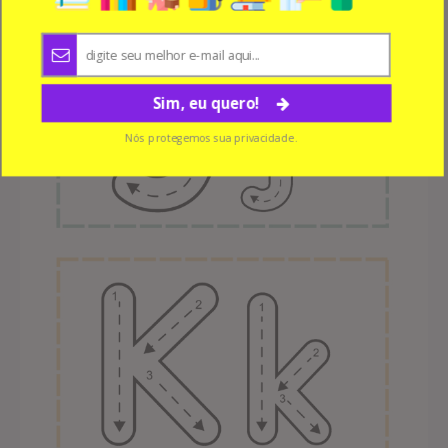
Sim, eu quero!
Nós protegemos sua privacidade.