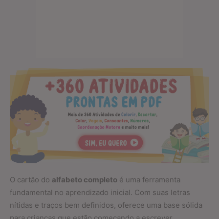
O cartão do
alfabeto completo
é uma ferramenta
fundamental no aprendizado inicial. Com suas letras
nítidas e traços bem definidos, oferece uma base sólida
para crianças que estão começando a escrever.