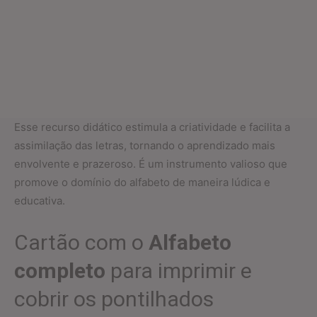
Esse recurso didático estimula a criatividade e facilita a
assimilação das letras, tornando o aprendizado mais
envolvente e prazeroso. É um instrumento valioso que
promove o domínio do alfabeto de maneira lúdica e
educativa.
Cartão com o
Alfabeto
completo
para imprimir e
cobrir os pontilhados