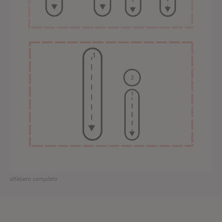
alfabeto completo