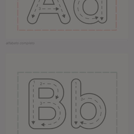
alfabeto completo