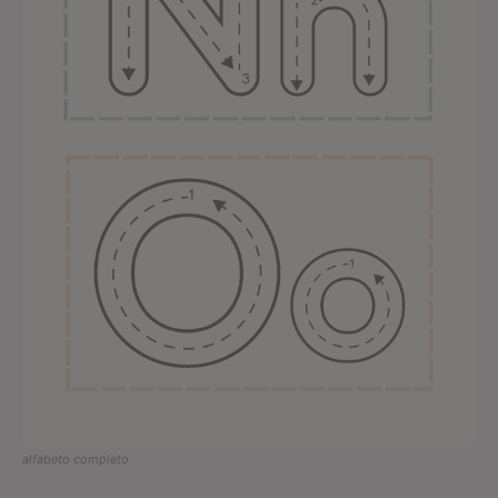
alfabeto completo