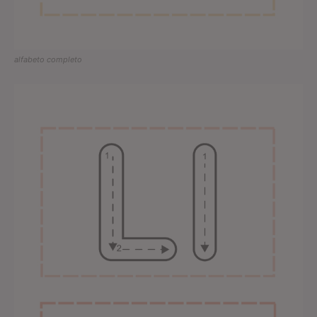
alfabeto completo