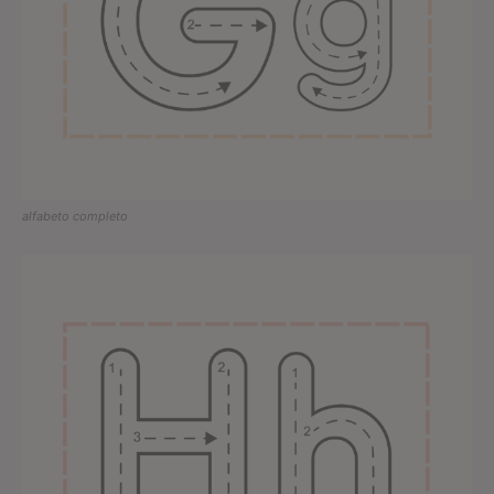
alfabeto completo